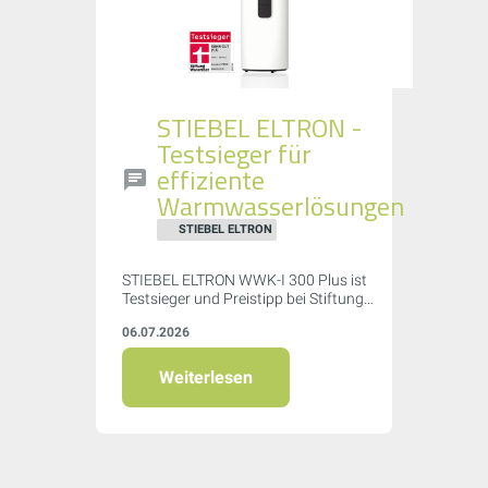
STIEBEL ELTRON -
Testsieger für
effiziente
Warmwasserlösungen
STIEBEL ELTRON
STIEBEL ELTRON WWK-I 300 Plus ist
Testsieger und Preistipp bei Stiftung
Warentest (07/2026) mit Note „Sehr gut"
06.07.2026
(1,5) – Spitzenwert bei Effizienz (COP
4,06) und leisester Betrieb im Test.
Weiterlesen