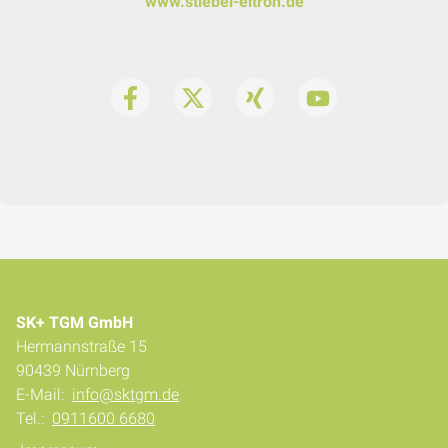
www.stiebel-eltron.de
SK+ TGM GmbH
Hermannstraße 15
90439 Nürnberg
E-Mail:
info@sktgm.de
Tel.:
0911600 6680