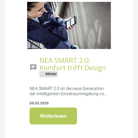
NEA SMART 2.0:
Komfort trifft Design
REHAU
NEA SMART 2.0 ist die neue Generation
der intelligenten Einzelraumregelung von
REHAU für Flächenheizungs- und -
08.05.2026
kühlungssysteme. Das System bietet
attraktives Design, einfache Montage
und Bedienung sowie smarte Funktionen
Weiterlesen
wie App-Steuerung, Geofencing und
Energieeinsparung bis zu 20%.