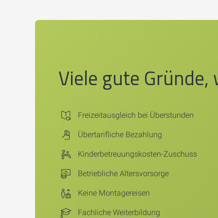
Viele gute Gründe, 
Freizeitausgleich bei Überstunden
Übertarifliche Bezahlung
Kinderbetreuungskosten-Zuschuss
Betriebliche Altersvorsorge
Keine Montagereisen
Fachliche Weiterbildung