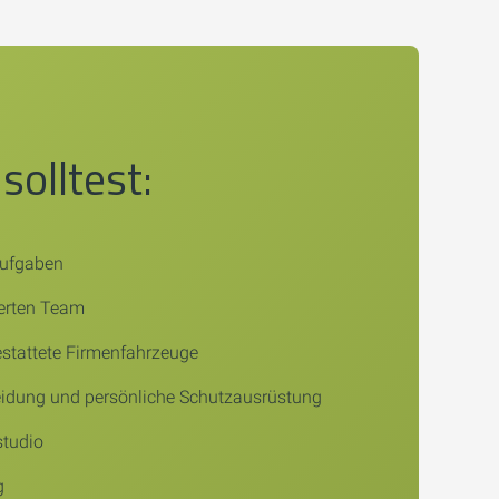
solltest:
Aufgaben
ierten Team
stattete Firmenfahrzeuge
eidung und persönliche Schutzausrüstung
studio
g