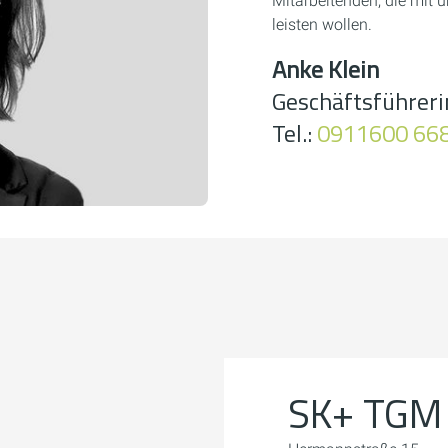
Mitarbeitenden, die mit
leisten wollen.
Anke Klein
Geschäftsführeri
Tel.:
0911600 66
 wir Ihre Einwilligung.
atenschutzerklärung.
n
SK+ TGM