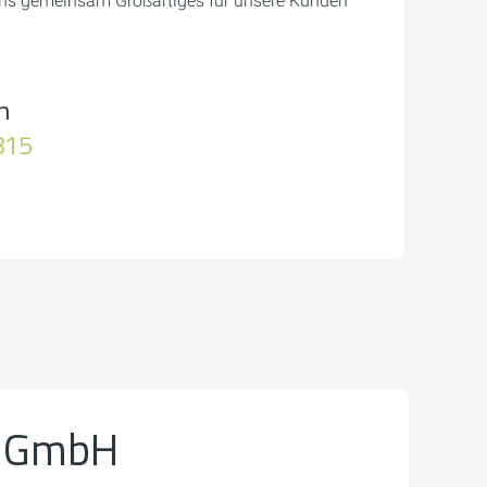
 uns gemeinsam Großartiges für unsere Kunden
n
815
 GmbH