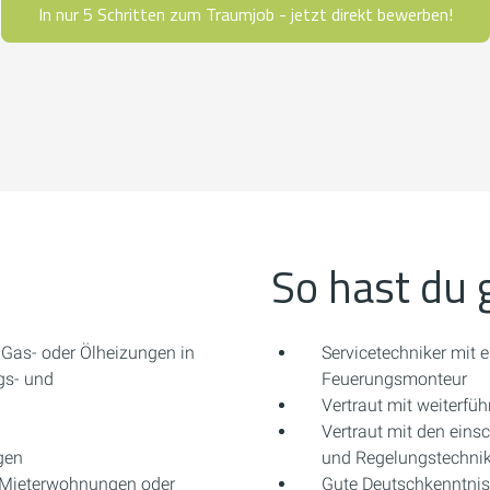
In nur 5 Schritten zum Traumjob - jetzt direkt bewerben!
So hast du 
Gas- oder Ölheizungen in
Servicetechniker mit 
gs- und
Feuerungsmonteur
Vertraut mit weiterfü
Vertraut mit den eins
gen
und Regelungstechni
n Mieterwohnungen oder
Gute Deutschkenntni