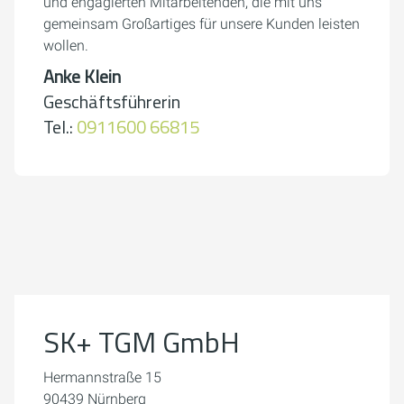
und engagierten Mitarbeitenden, die mit uns
gemeinsam Großartiges für unsere Kunden leisten
wollen.
Anke Klein
Geschäftsführerin
Tel.:
0911600 66815
Um externe Karten-Inhalte anzuzeigen, benötigen wir
Ihre Einwilligung.
Weitere Informationen finden Sie in unserer
Datenschutzerklärung.
SK+ TGM GmbH
Cookie-Einstellungen öffnen
Hermannstraße 15
90439 Nürnberg