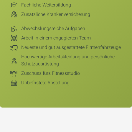
Fachliche Weiterbildung
Zusätzliche Krankenversicherung
Abwechslungsreiche Aufgaben
Arbeit in einem engagierten Team
Neueste und gut ausgestattete Firmenfahrzeuge
Hochwertige Arbeitskleidung und persönliche
Schutzausrüstung
Zuschuss fürs Fitnessstudio
Unbefristete Anstellung