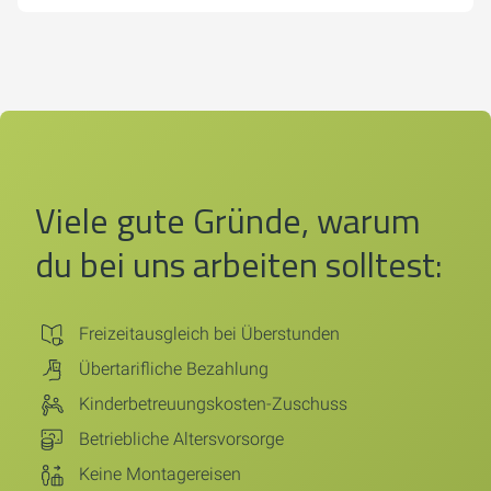
Viele gute Gründe, warum
du bei uns arbeiten solltest:
Freizeitausgleich bei Überstunden
Übertarifliche Bezahlung
Kinderbetreuungskosten-Zuschuss
Betriebliche Altersvorsorge
Keine Montagereisen