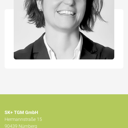
SK+ TGM GmbH
Hermannstraße 15
90439 Nürnberg