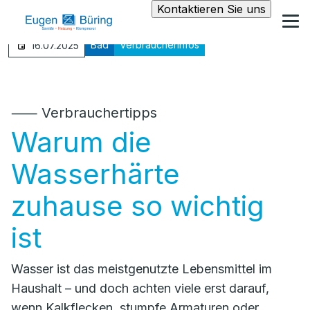
Kontaktieren Sie uns
Bad
Verbraucherinfos
16.07.2025
⸺ Verbrauchertipps
Warum die
Wasserhärte
zuhause so wichtig
ist
Wasser ist das meistgenutzte Lebensmittel im
Haushalt – und doch achten viele erst darauf,
wenn Kalkflecken, stumpfe Armaturen oder