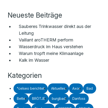
Neueste Beiträge
Sauberes Trinkwasser direkt aus der
Leitung
Vaillant aroTHERM perform
Wasserdruck im Haus verstehen
Warum tropft meine Klimaanlage
Kalk im Wasser
Kategorien
°celseo berichtet
Aktuelles
Axor
Bad
Bette
BRÖTJE
burgbad
Danfoss