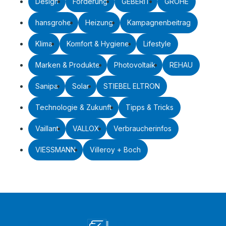
Design
Förderung
GEBERIT
GROHE
hansgrohe
Heizung
Kampagnenbeitrag
Klima
Komfort & Hygiene
Lifestyle
Marken & Produkte
Photovoltaik
REHAU
Sanipa
Solar
STIEBEL ELTRON
Technologie & Zukunft
Tipps & Tricks
Vaillant
VALLOX
Verbraucherinfos
VIESSMANN
Villeroy + Boch