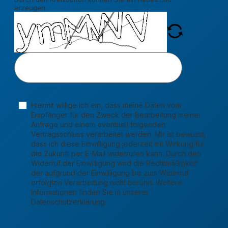
erzeugen.
Hiermit willige ich ein, dass meine Daten vom
Empfänger für den Zweck der Bearbeitung meiner
Anfrage und einem eventuell folgenden
Vertragsschluss verarbeitet werden. Mir ist bewusst,
dass ich diese Einwilligung jederzeit mit Wirkung für
die Zukunft per E-Mail widerrufen kann. Durch den
Widerruf der Einwilligung wird die Rechtmäßigkeit
der aufgrund der Einwilligung bis zum Widerruf
erfolgten Verarbeitung nicht berührt. Weitere
Informationen finden Sie in unserer
Datenschutzerklärung.