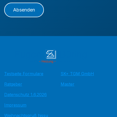
Absenden
Testseite Formulare
SK+ TGM GmbH
Ratgeber
Master
Datenschutz 1.6.2026
Impressum
Weihnachtsgruß hissu