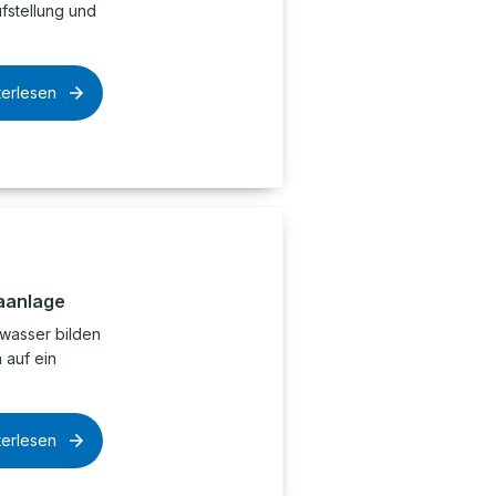
ufstellung und
terlesen
aanlage
wasser bilden
 auf ein
terlesen