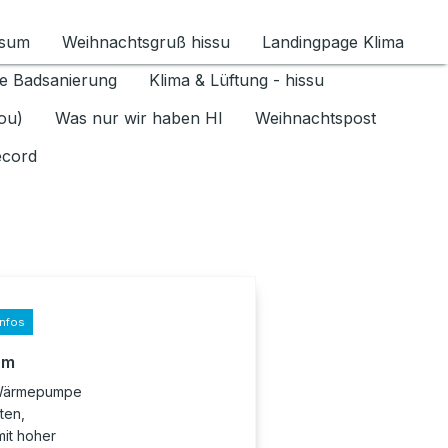
ssum
Weihnachtsgruß hissu
Landingpage Klima
ür Datenschutz 1.6.2026 umschalten
e Badsanierung
Klima & Lüftung - hissu
jou)
Was nur wir haben HI
Weihnachtspost
ecord
infos
rm
r-Wärmepumpe
ten,
it hoher