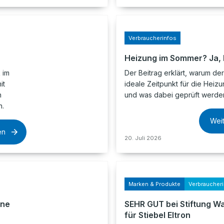
Verbraucherinfos
Heizung im Sommer? Ja, b
 im
Der Beitrag erklärt, warum d
it
ideale Zeitpunkt für die Heizu
h
und was dabei geprüft werden 
n.
Wei
en
20. Juli 2026
Marken & Produkte
Verbraucher
ine
SEHR GUT bei Stiftung W
für Stiebel Eltron