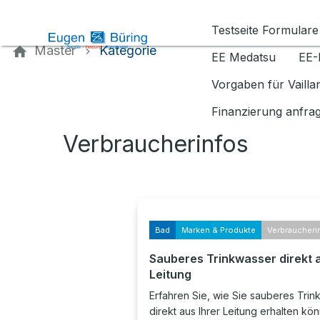
Kontaktieren Sie uns
Testseite Formulare
Master
Kategorie
EE Medatsu
EE-
Vorgaben für Vaill
Finanzierung anfra
Verbraucherinfos
Bad
Marken & Produkte
Verbraucheri
Sauberes Trinkwasser direkt 
Leitung
Erfahren Sie, wie Sie sauberes Tri
direkt aus Ihrer Leitung erhalten kö