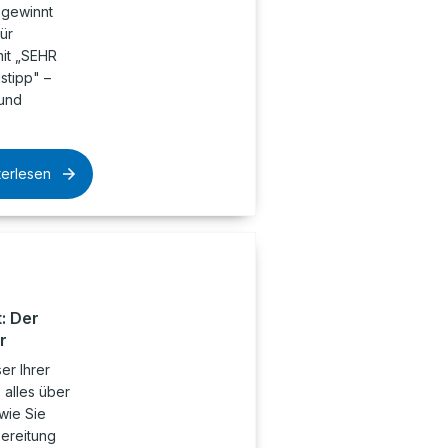
 gewinnt
ür
it „SEHR
stipp" –
 und
terlesen
: Der
r
er Ihrer
 alles über
wie Sie
ereitung