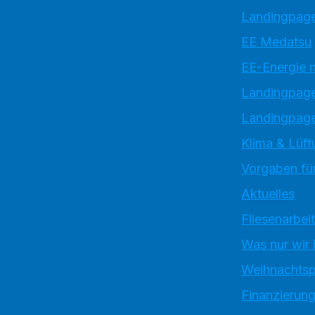
Landingpage
EE Medatsu
EE-Energie 
Landingpag
Landingpage
Klima & Lüft
Vorgaben für
Aktuelles
Fliesenarbei
Was nur wir
Weihnachtsp
Finanzierun