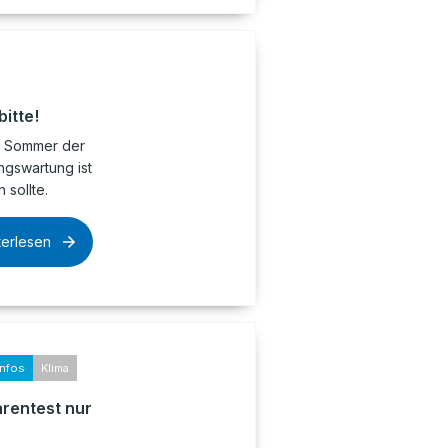
itte!
er Sommer der
ngswartung ist
sollte.
terlesen
infos
Klima
arentest nur