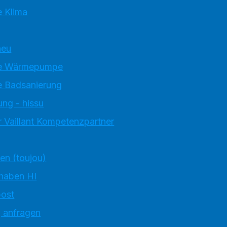
 Klima
neu
e Wärmepumpe
 Badsanierung
ung - hissu
 Vaillant Kompetenzpartner
ten (toujou)
 haben HI
ost
g anfragen