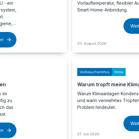
 - ein
Vorlauftemperatur, flexibler A
rsystem,
Smart-Home-Anbindung.
t.
ygiene,…
Wei
en
03. August 2026
Verbraucherinfos
Klima
hen
Warum tropft meine Klim
k im
Warum Klimaanlagen Kondens
fig zu
und wann vermehrtes Tropfen
ch das
Problem hindeutet.
st.
Wei
en
27. Juli 2026