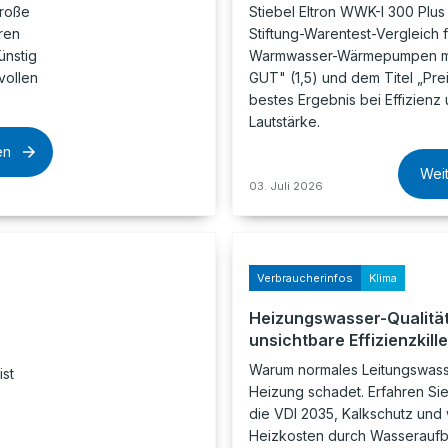
große
Stiebel Eltron WWK-I 300 Plus
ren
Stiftung-Warentest-Vergleich f
ünstig
Warmwasser-Wärmepumpen m
vollen
GUT" (1,5) und dem Titel „Prei
bestes Ergebnis bei Effizienz
Lautstärke.
en
Wei
03. Juli 2026
Verbraucherinfos
Klima
Heizungswasser-Qualität
unsichtbare Effizienzkille
Warum normales Leitungswass
ist
Heizung schadet. Erfahren Sie
die VDI 2035, Kalkschutz und 
Heizkosten durch Wasseraufb