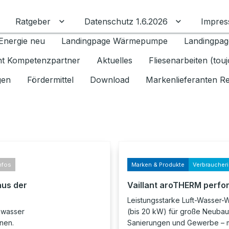
Ratgeber
Datenschutz 1.6.2026
Impre
Untermenü für Ratgeber umschalten
Untermenü f
Energie neu
Landingpage Wärmepumpe
Landingpag
ant Kompetenzpartner
Aktuelles
Fliesenarbeiten (tou
gen
Fördermittel
Download
Markenlieferanten R
nfos
Marken & Produkte
Verbraucher
aus der
Vaillant aroTHERM perfo
Leistungsstarke Luft-Wasse
nkwasser
(bis 20 kW) für große Neubau
nnen.
Sanierungen und Gewerbe – m