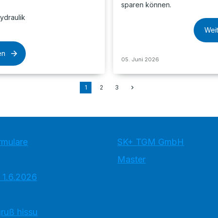
sparen können.
ydraulik
Wei
en
05. Juni 2026
1
2
3
rmulare
SK+ TGM GmbH
Master
 1.6.2026
ruß hissu