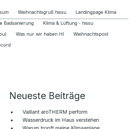
ssum
Weihnachtsgruß hissu
Landingpage Klima
ür Datenschutz 1.6.2026 umschalten
e Badsanierung
Klima & Lüftung - hissu
jou)
Was nur wir haben HI
Weihnachtspost
ecord
Neueste Beiträge
Vaillant aroTHERM perform
Wasserdruck im Haus verstehen
Warum tropft meine Klimaanlage