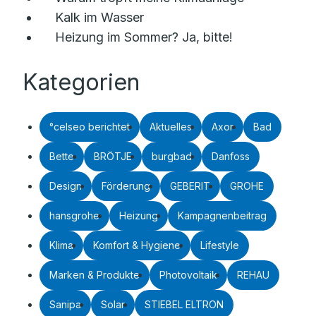
Kalk im Wasser
Heizung im Sommer? Ja, bitte!
Kategorien
°celseo berichtet
Aktuelles
Axor
Bad
Bette
BRÖTJE
burgbad
Danfoss
Design
Förderung
GEBERIT
GROHE
hansgrohe
Heizung
Kampagnenbeitrag
Klima
Komfort & Hygiene
Lifestyle
Marken & Produkte
Photovoltaik
REHAU
Sanipa
Solar
STIEBEL ELTRON