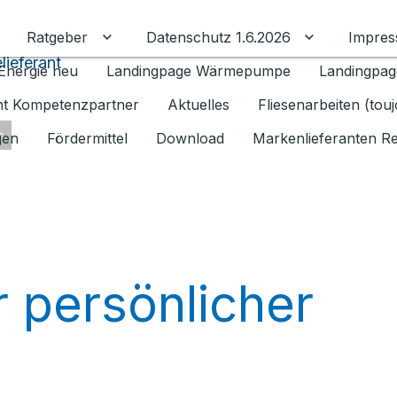
Ratgeber
Datenschutz 1.6.2026
Impre
Untermenü für Ratgeber umschalten
Untermenü f
lieferant
Energie neu
Landingpage Wärmepumpe
Landingpag
ant Kompetenzpartner
Aktuelles
Fliesenarbeiten (tou
s
gen
Fördermittel
Download
Markenlieferanten R
r persönlicher