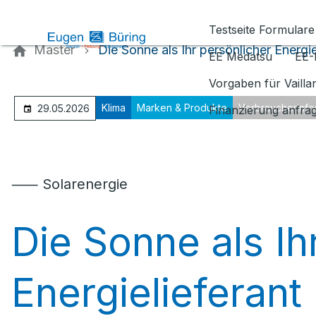
Kontaktieren Sie uns
Testseite Formulare
Master
Die Sonne als Ihr persönlicher Energie
EE Medatsu
EE-
Vorgaben für Vaill
Klima
Marken & Produkte
Verbraucherinfo
29.05.2026
Finanzierung anfra
⸺ Solarenergie
Die Sonne als Ih
Energielieferant