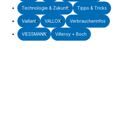
Technologie & Zukunft
Tipps & Tricks
Vaillant
VALLOX
Verbraucherinfos
VIESSMANN
Villeroy + Boch