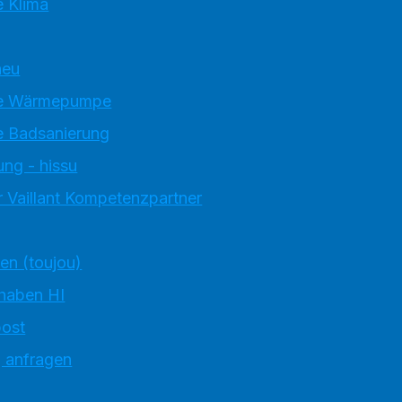
 Klima
neu
e Wärmepumpe
 Badsanierung
ung - hissu
 Vaillant Kompetenzpartner
ten (toujou)
 haben HI
ost
g anfragen