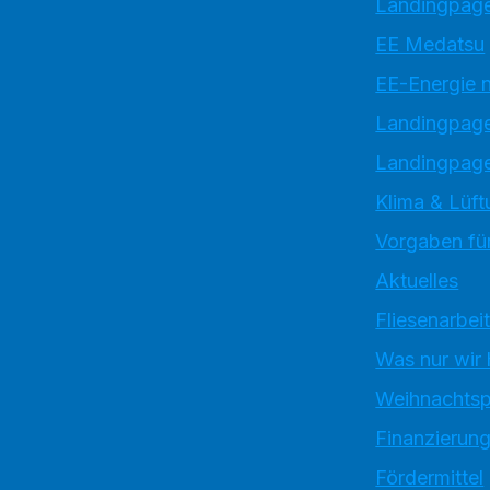
Landingpage
EE Medatsu
EE-Energie 
Landingpag
Landingpage
Klima & Lüft
Vorgaben für
Aktuelles
Fliesenarbei
Was nur wir
Weihnachtsp
Finanzierun
Fördermittel