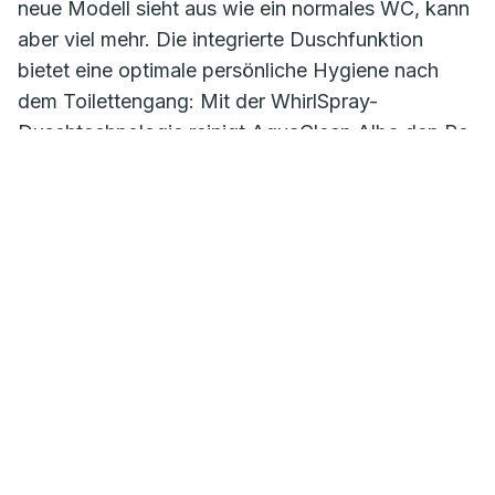
neue Modell sieht aus wie ein normales WC, kann
aber viel mehr. Die integrierte Duschfunktion
bietet eine optimale persönliche Hygiene nach
dem Toilettengang: Mit der WhirlSpray-
Duschtechnologie reinigt AquaClean Alba den Po
angenehm belebend und effektiv mit
körperwarmem Wasser. Wer darüber hinaus Wert
auf eine Geruchsabsaugung legt, kann optional
das Geberit DuoFresh Modul einfach und
problemlos ergänzen. Die wichtigsten Dusch-
Funktionen lassen sich bequem mit der
selbsterklärenden Fernbedienung steuern. Weitere
Einstellungen sind via Geberit Home App
möglich. Margit Pfeifer, Head of Geberit
AquaClean, ist überzeugt: „Es gibt keinen Grund
mehr, bei der Badausstattung auf ein Dusch-WC